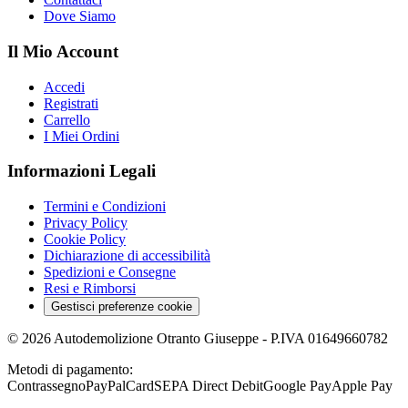
Dove Siamo
Il Mio Account
Accedi
Registrati
Carrello
I Miei Ordini
Informazioni Legali
Termini e Condizioni
Privacy Policy
Cookie Policy
Dichiarazione di accessibilità
Spedizioni e Consegne
Resi e Rimborsi
Gestisci preferenze cookie
©
2026
Autodemolizione Otranto Giuseppe
- P.IVA
01649660782
Metodi di pagamento:
Contrassegno
PayPal
Card
SEPA Direct Debit
Google Pay
Apple Pay