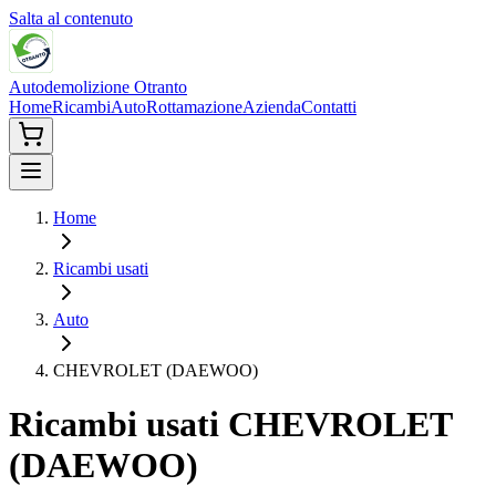
Salta al contenuto
Autodemolizione Otranto
Home
Ricambi
Auto
Rottamazione
Azienda
Contatti
Home
Ricambi usati
Auto
CHEVROLET (DAEWOO)
Ricambi usati
CHEVROLET
(DAEWOO)