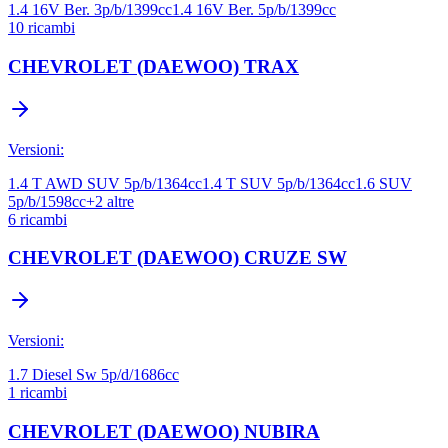
1.4 16V Ber. 3p/b/1399cc
1.4 16V Ber. 5p/b/1399cc
10
ricambi
CHEVROLET (DAEWOO)
TRAX
Versioni:
1.4 T AWD SUV 5p/b/1364cc
1.4 T SUV 5p/b/1364cc
1.6 SUV
5p/b/1598cc
+
2
altre
6
ricambi
CHEVROLET (DAEWOO)
CRUZE SW
Versioni:
1.7 Diesel Sw 5p/d/1686cc
1
ricambi
CHEVROLET (DAEWOO)
NUBIRA