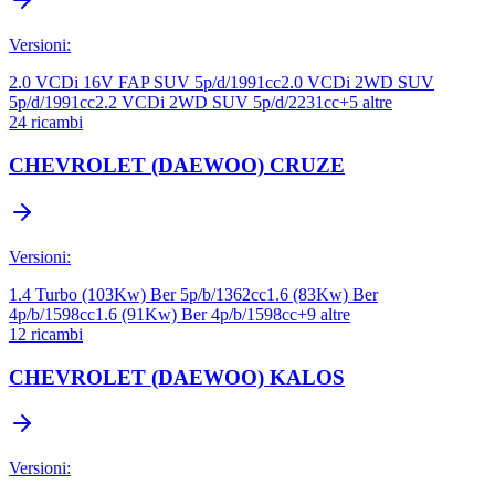
Versioni:
2.0 VCDi 16V FAP SUV 5p/d/1991cc
2.0 VCDi 2WD SUV
5p/d/1991cc
2.2 VCDi 2WD SUV 5p/d/2231cc
+
5
altre
24
ricambi
CHEVROLET (DAEWOO)
CRUZE
Versioni:
1.4 Turbo (103Kw) Ber 5p/b/1362cc
1.6 (83Kw) Ber
4p/b/1598cc
1.6 (91Kw) Ber 4p/b/1598cc
+
9
altre
12
ricambi
CHEVROLET (DAEWOO)
KALOS
Versioni: