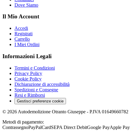
Dove Siamo
Il Mio Account
Accedi
Registrati
Carrello
I Miei Ordini
Informazioni Legali
Termini e Condizioni
Privacy Policy
Cookie Policy
Dichiarazione di accessibilità
Spedizioni e Consegne
Resi e Rimborsi
Gestisci preferenze cookie
©
2026
Autodemolizione Otranto Giuseppe
- P.IVA
01649660782
Metodi di pagamento:
Contrassegno
PayPal
Card
SEPA Direct Debit
Google Pay
Apple Pay