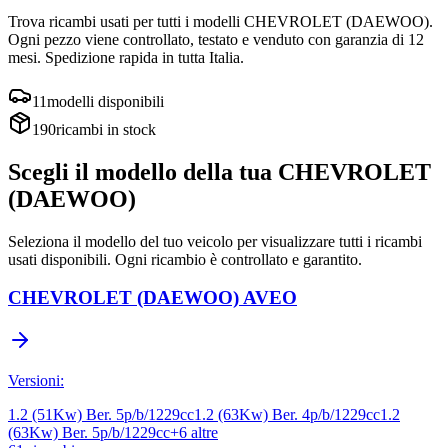
Trova ricambi usati per tutti i modelli
CHEVROLET (DAEWOO)
.
Ogni pezzo viene controllato, testato e venduto con garanzia di
12
mesi
. Spedizione rapida in tutta Italia.
11
modelli disponibili
190
ricambi in stock
Scegli il modello della tua
CHEVROLET
(DAEWOO)
Seleziona il modello del tuo veicolo per visualizzare tutti i ricambi
usati disponibili. Ogni ricambio è controllato e garantito.
CHEVROLET (DAEWOO)
AVEO
Versioni:
1.2 (51Kw) Ber. 5p/b/1229cc
1.2 (63Kw) Ber. 4p/b/1229cc
1.2
(63Kw) Ber. 5p/b/1229cc
+
6
altre