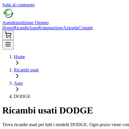
Salta al contenuto
Autodemolizione Otranto
Home
Ricambi
Auto
Rottamazione
Azienda
Contatti
Home
Ricambi usati
Auto
DODGE
Ricambi usati
DODGE
Trova ricambi usati per tutti i modelli
DODGE
. Ogni pezzo viene cont