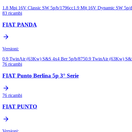
1.8 Mpi 16V Classic SW 5p/b/1796cc
1.9 Mjt 16V Dynamic SW 5p/d
83
ricambi
FIAT
PANDA
Versioni:
0.9 TwinAir (63Kw) S&S 4x4 Ber 5p/b/875
0.9 TwinAir (63Kw) S&S
76
ricambi
FIAT
Punto Berlina 5p 3° Serie
76
ricambi
FIAT
PUNTO
Versioni: