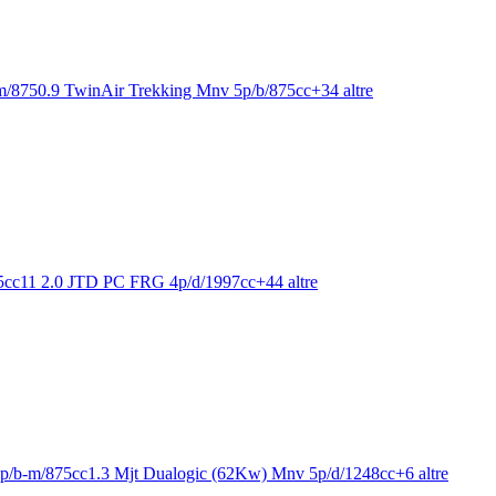
m/875
0.9 TwinAir Trekking Mnv 5p/b/875cc
+
34
altre
5cc
11 2.0 JTD PC FRG 4p/d/1997cc
+
44
altre
5p/b-m/875cc
1.3 Mjt Dualogic (62Kw) Mnv 5p/d/1248cc
+
6
altre