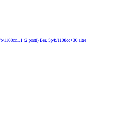
p/b/1108cc
1.1 (2 posti) Ber. 5p/b/1108cc
+
30
altre