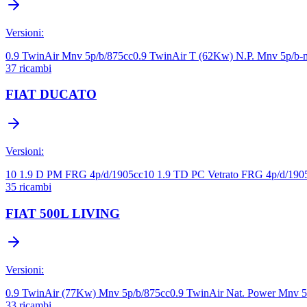
Versioni:
0.9 TwinAir Mnv 5p/b/875cc
0.9 TwinAir T (62Kw) N.P. Mnv 5p/b-
37
ricambi
FIAT
DUCATO
Versioni:
10 1.9 D PM FRG 4p/d/1905cc
10 1.9 TD PC Vetrato FRG 4p/d/190
35
ricambi
FIAT
500L LIVING
Versioni:
0.9 TwinAir (77Kw) Mnv 5p/b/875cc
0.9 TwinAir Nat. Power Mnv 
33
ricambi