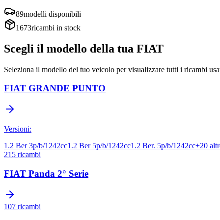
89
modelli disponibili
1673
ricambi in stock
Scegli il modello della tua
FIAT
Seleziona il modello del tuo veicolo per visualizzare tutti i ricambi usa
FIAT
GRANDE PUNTO
Versioni:
1.2 Ber 3p/b/1242cc
1.2 Ber 5p/b/1242cc
1.2 Ber. 5p/b/1242cc
+
20
altr
215
ricambi
FIAT
Panda 2° Serie
107
ricambi