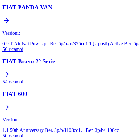
FIAT
PANDA VAN
Versioni:
0.9 T.Air Nat.Pow. 2pti Ber 5p/b-m/875cc
1.1 (2 posti) Active Ber. 5
56
ricambi
FIAT
Bravo 2° Serie
54
ricambi
FIAT
600
Versioni:
1.1 50th Anniversary Ber. 3p/b/1108cc
1.1 Ber. 3p/b/1108cc
50
ricambi