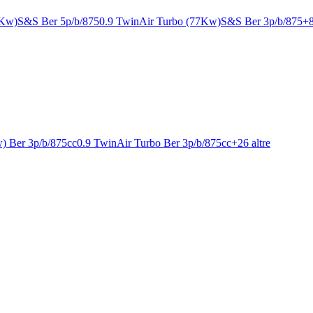
2Kw)S&S Ber 5p/b/875
0.9 TwinAir Turbo (77Kw)S&S Ber 3p/b/875
+
) Ber 3p/b/875cc
0.9 TwinAir Turbo Ber 3p/b/875cc
+
26
altre