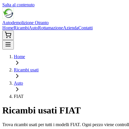
Salta al contenuto
Autodemolizione Otranto
Home
Ricambi
Auto
Rottamazione
Azienda
Contatti
Home
Ricambi usati
Auto
FIAT
Ricambi usati
FIAT
Trova ricambi usati per tutti i modelli
FIAT
. Ogni pezzo viene controll