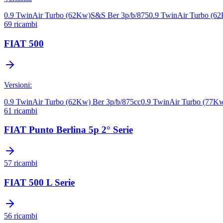
0.9 TwinAir Turbo (62Kw)S&S Ber 3p/b/875
0.9 TwinAir Turbo (6
69
ricambi
FIAT
500
Versioni:
0.9 TwinAir Turbo (62Kw) Ber 3p/b/875cc
0.9 TwinAir Turbo (77Kw
61
ricambi
FIAT
Punto Berlina 5p 2° Serie
57
ricambi
FIAT
500 L Serie
56
ricambi