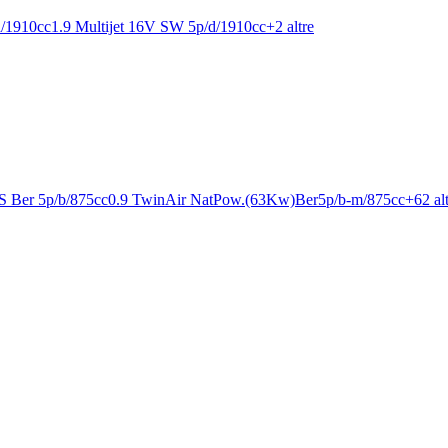
/1910cc
1.9 Multijet 16V SW 5p/d/1910cc
+
2
altre
 Ber 5p/b/875cc
0.9 TwinAir NatPow.(63Kw)Ber5p/b-m/875cc
+
62
al