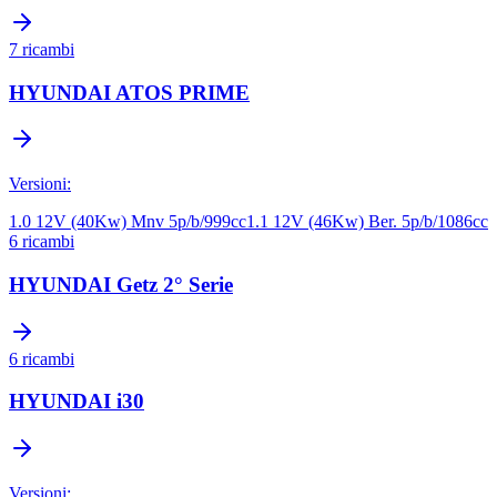
7
ricambi
HYUNDAI
ATOS PRIME
Versioni:
1.0 12V (40Kw) Mnv 5p/b/999cc
1.1 12V (46Kw) Ber. 5p/b/1086cc
6
ricambi
HYUNDAI
Getz 2° Serie
6
ricambi
HYUNDAI
i30
Versioni: