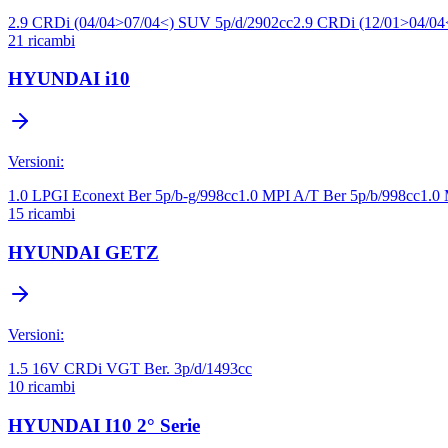
2.9 CRDi (04/04>07/04<) SUV 5p/d/2902cc
2.9 CRDi (12/01>04/04
21
ricambi
HYUNDAI
i10
Versioni:
1.0 LPGI Econext Ber 5p/b-g/998cc
1.0 MPI A/T Ber 5p/b/998cc
1.0 
15
ricambi
HYUNDAI
GETZ
Versioni:
1.5 16V CRDi VGT Ber. 3p/d/1493cc
10
ricambi
HYUNDAI
I10 2° Serie