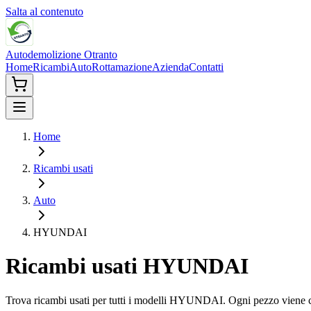
Salta al contenuto
Autodemolizione Otranto
Home
Ricambi
Auto
Rottamazione
Azienda
Contatti
Home
Ricambi usati
Auto
HYUNDAI
Ricambi usati
HYUNDAI
Trova ricambi usati per tutti i modelli
HYUNDAI
. Ogni pezzo viene c