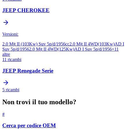
JEEP
CHEROKEE
Versioni:
2.0 Mjt II (103Kw) Suv 5p/d/1956cc
2.0 Mjt II 4WD(103Kw)AD I
Suv 5p/d/1956
2.0 Mjt II 4WD(125Kw)AD I Suv 5p/d/1956
+
11
altre
11
ricambi
JEEP
Renegade Serie
5
ricambi
Non trovi il tuo modello?
#
Cerca per codice OEM