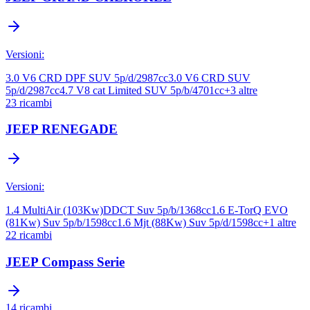
Versioni:
3.0 V6 CRD DPF SUV 5p/d/2987cc
3.0 V6 CRD SUV
5p/d/2987cc
4.7 V8 cat Limited SUV 5p/b/4701cc
+
3
altre
23
ricambi
JEEP
RENEGADE
Versioni:
1.4 MultiAir (103Kw)DDCT Suv 5p/b/1368cc
1.6 E-TorQ EVO
(81Kw) Suv 5p/b/1598cc
1.6 Mjt (88Kw) Suv 5p/d/1598cc
+
1
altre
22
ricambi
JEEP
Compass Serie
14
ricambi