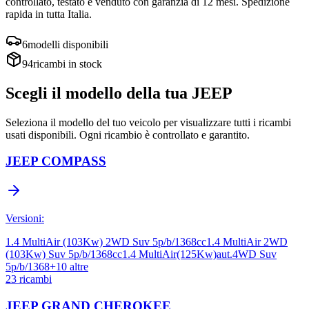
controllato, testato e venduto con garanzia di
12 mesi
. Spedizione
rapida in tutta Italia.
6
modelli disponibili
94
ricambi in stock
Scegli il modello della tua
JEEP
Seleziona il modello del tuo veicolo per visualizzare tutti i ricambi
usati disponibili. Ogni ricambio è controllato e garantito.
JEEP
COMPASS
Versioni:
1.4 MultiAir (103Kw) 2WD Suv 5p/b/1368cc
1.4 MultiAir 2WD
(103Kw) Suv 5p/b/1368cc
1.4 MultiAir(125Kw)aut.4WD Suv
5p/b/1368
+
10
altre
23
ricambi
JEEP
GRAND CHEROKEE