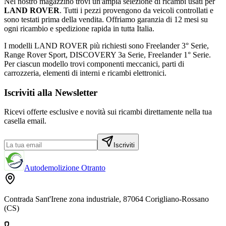
Nel nostro magazzino trovi un'ampia selezione di ricambi usati per
LAND ROVER
. Tutti i pezzi provengono da veicoli controllati e
sono testati prima della vendita. Offriamo garanzia di
12 mesi
su
ogni ricambio e spedizione rapida in tutta Italia.
I modelli
LAND ROVER
più richiesti sono
Freelander 3° Serie,
Range Rover Sport, DISCOVERY 3a Serie, Freelander 1° Serie
.
Per ciascun modello trovi componenti meccanici, parti di
carrozzeria, elementi di interni e ricambi elettronici.
Iscriviti alla Newsletter
Ricevi offerte esclusive e novità sui ricambi direttamente nella tua
casella email.
Iscriviti
Autodemolizione Otranto
Contrada Sant'Irene zona industriale, 87064 Corigliano-Rossano
(CS)