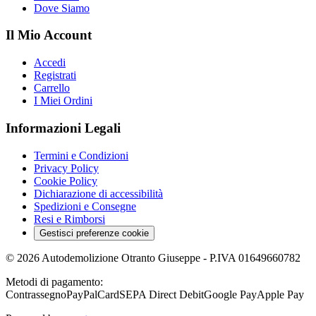
Dove Siamo
Il Mio Account
Accedi
Registrati
Carrello
I Miei Ordini
Informazioni Legali
Termini e Condizioni
Privacy Policy
Cookie Policy
Dichiarazione di accessibilità
Spedizioni e Consegne
Resi e Rimborsi
Gestisci preferenze cookie
©
2026
Autodemolizione Otranto Giuseppe
- P.IVA
01649660782
Metodi di pagamento:
Contrassegno
PayPal
Card
SEPA Direct Debit
Google Pay
Apple Pay