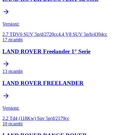
Versioni:
2.7 TDV6 SUV 5p/d/2720cc
4.4 V8 SUV 5p/b/4394cc
17
ricambi
LAND ROVER
Freelander 1° Serie
13
ricambi
LAND ROVER
FREELANDER
Versioni:
2.2 Td4 (118Kw) Suv 5p/d/2179cc
10
ricambi