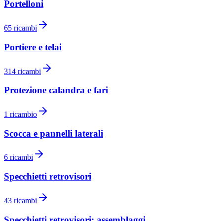
Portelloni
65
ricambi
Portiere e telai
314
ricambi
Protezione calandra e fari
1
ricambio
Scocca e pannelli laterali
6
ricambi
Specchietti retrovisori
43
ricambi
Specchietti retrovisori: assemblaggi