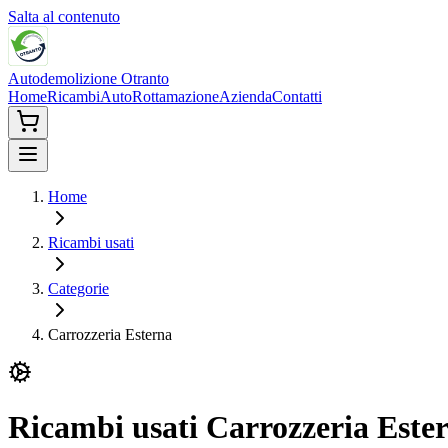
Salta al contenuto
Autodemolizione Otranto
Home
Ricambi
Auto
Rottamazione
Azienda
Contatti
Home
Ricambi usati
Categorie
Carrozzeria Esterna
Ricambi usati
Carrozzeria Este