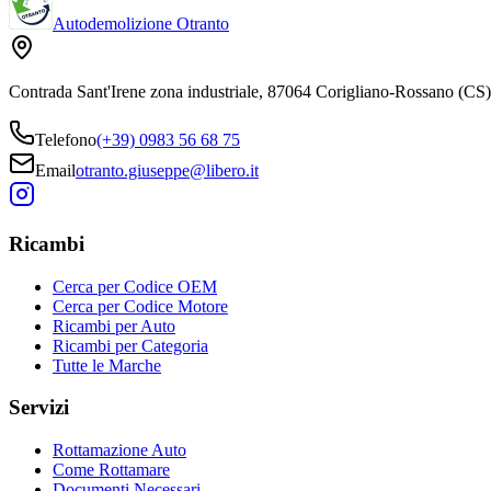
Autodemolizione Otranto
Contrada Sant'Irene zona industriale, 87064 Corigliano-Rossano (CS)
Telefono
(+39) 0983 56 68 75
Email
otranto.giuseppe@libero.it
Ricambi
Cerca per Codice OEM
Cerca per Codice Motore
Ricambi per Auto
Ricambi per Categoria
Tutte le Marche
Servizi
Rottamazione Auto
Come Rottamare
Documenti Necessari