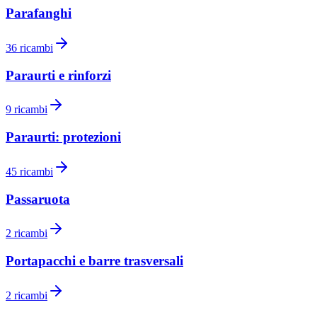
Parafanghi
36
ricambi
Paraurti e rinforzi
9
ricambi
Paraurti: protezioni
45
ricambi
Passaruota
2
ricambi
Portapacchi e barre trasversali
2
ricambi