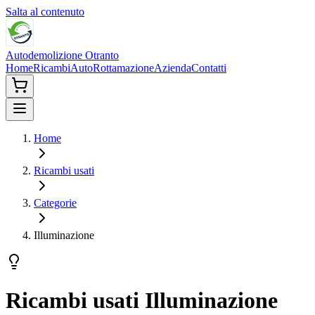
Salta al contenuto
Autodemolizione Otranto
Home
Ricambi
Auto
Rottamazione
Azienda
Contatti
Home
Ricambi usati
Categorie
Illuminazione
Ricambi usati
Illuminazione